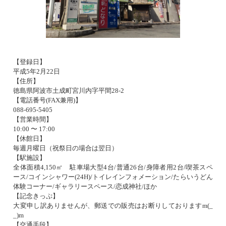
【登録日】
平成5年2月22日
【住所】
徳島県阿波市土成町宮川内字平間28-2
【電話番号(FAX兼用)】
088-695-5405
【営業時間】
10:00 〜 17:00
【休館日】
毎週月曜日（祝祭日の場合は翌日）
【駅施設】
全体面積4,150㎡ 駐車場大型4台/普通26台/身障者用2台/喫茶スペ
ース/コインシャワー(24H)/トイレインフォメーション/たらいうどん
体験コーナー/ギャラリースペース/恋成神社/ほか
【記念きっぷ】
大変申し訳ありませんが、郵送での販売はお断りしておりますm(_
_)m
【交通手段】