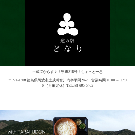
土成ICからすぐ！県道318号！ちょっと一息
〒771-1508 徳島県阿波市土成町宮川内字平間28-2 営業時間 10:00 ～ 17:0
0 （月曜定休）TEL088-695-5405