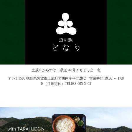
土成ICからすぐ！県道318号！ちょっと一息
〒771-1508 徳島県阿波市土成町宮川内字平間28-2 営業時間 10:00 ～ 17:0
0 （月曜定休）TEL088-695-5405