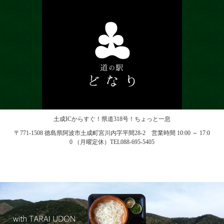
土成ICからすぐ！県道318号！ちょっと一息
〒771-1508 徳島県阿波市土成町宮川内字平間28-2 営業時間 10:00 ～ 17:0
0 （月曜定休）TEL088-695-5405