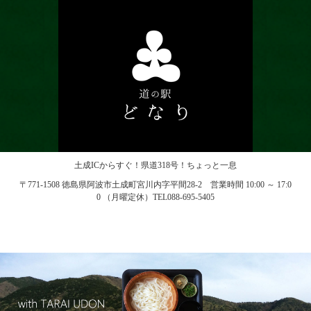
土成ICからすぐ！県道318号！ちょっと一息
〒771-1508 徳島県阿波市土成町宮川内字平間28-2 営業時間 10:00 ～ 17:0
0 （月曜定休）TEL088-695-5405