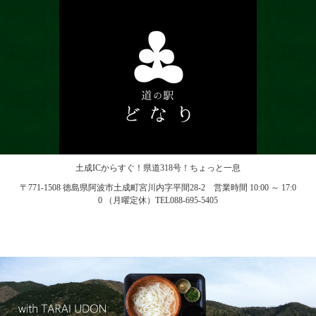
土成ICからすぐ！県道318号！ちょっと一息
〒771-1508 徳島県阿波市土成町宮川内字平間28-2 営業時間 10:00 ～ 17:0
0 （月曜定休）TEL088-695-5405