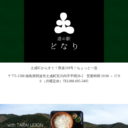
土成ICからすぐ！県道318号！ちょっと一息
〒771-1508 徳島県阿波市土成町宮川内字平間28-2 営業時間 10:00 ～ 17:0
0 （月曜定休）TEL088-695-5405