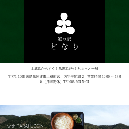
土成ICからすぐ！県道318号！ちょっと一息
〒771-1508 徳島県阿波市土成町宮川内字平間28-2 営業時間 10:00 ～ 17:0
0 （月曜定休）TEL088-695-5405