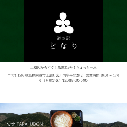
土成ICからすぐ！県道318号！ちょっと一息
〒771-1508 徳島県阿波市土成町宮川内字平間28-2 営業時間 10:00 ～ 17:0
0 （月曜定休）TEL088-695-5405